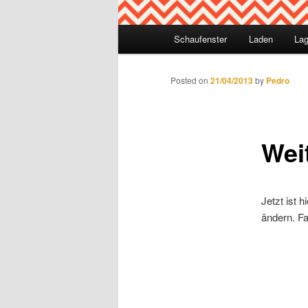
Hauptmenü
Schaufenster
Laden
Lag
Zum Inhalt wechseln
Zum sekundären Inhalt wec
Artikelnavigation
Posted on
21/04/2013
by
Pedro
Wei
Jetzt ist 
ändern. Fa