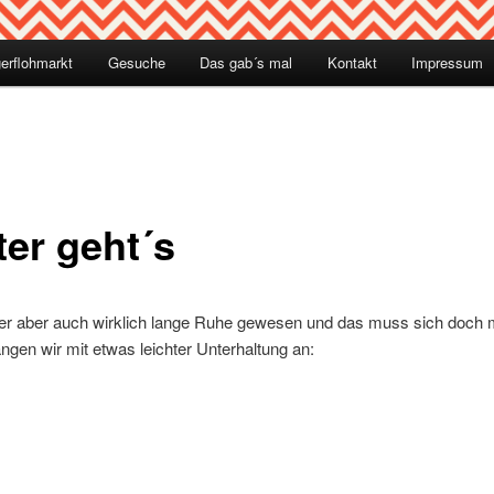
erflohmarkt
Gesuche
Das gab´s mal
Kontakt
Impressum
hseln
ter geht´s
hier aber auch wirklich lange Ruhe gewesen und das muss sich doch 
ngen wir mit etwas leichter Unterhaltung an: