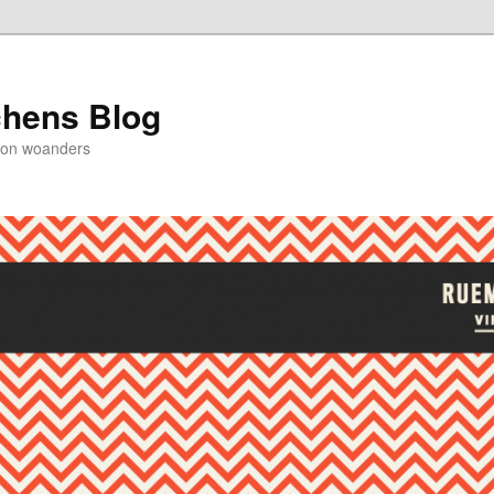
chens Blog
von woanders